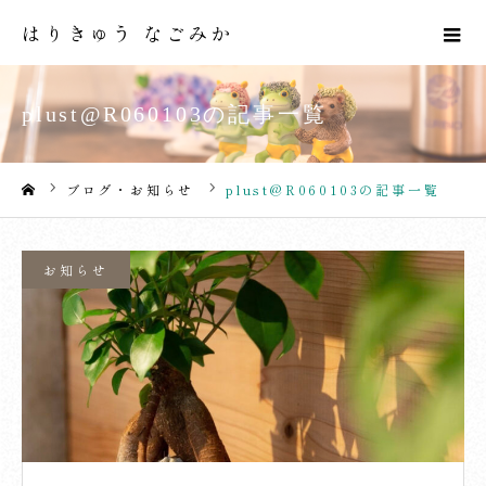
はりきゅう なごみか
plust@R060103の記事一覧
ブログ・お知らせ
plust@R060103の記事一覧
ホーム
お知らせ