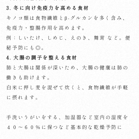
3.
冬に向け免疫力を高める食材
キノコ類は食物繊維とβ-グルカンを多く含み、
免疫力・整腸作用を高めます。
例：しいたけ、しめじ、えのき、舞茸 など。便
秘予防にも◎。
4.
大腸の調子を整える食材
肺と大腸は関係が深いため、大腸の健康は肺の
働きも助けます。
白米に押し麦を混ぜて炊くと、食物繊維が手軽
に摂れます。
手洗いうがいをする、加湿器など室内の湿度を
４０～６０％に保つなど基本的な乾燥予防に