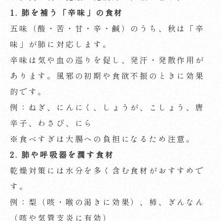
1.
肺を補う「辛味」の食材
五味（酸・苦・甘・辛・鹹）のうち、秋は「辛
味」が肺に対応します。
辛味は気や血の巡りを促し、発汗・発散作用が
あります。風邪の初期や食欲不振のときに効果
的です。
例：ねぎ、にんにく、しょうが、こしょう、唐
辛子、わさび、にら
※食べすぎは大腸への負担になるため注意。
2.
肺や呼吸器を潤す食材
乾燥対策には水分を多く含む食材がおすすめで
す。
例：梨（咳・喉の渇きに効果）、柿、ぎんなん
（咳や気管支炎に有効）