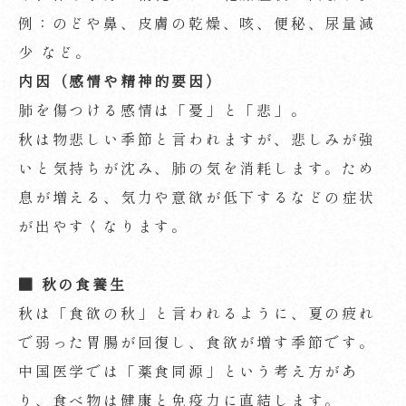
例：のどや鼻、皮膚の乾燥、咳、便秘、尿量減
少 など。
内因（感情や精神的要因）
肺を傷つける感情は「憂」と「悲」。
秋は物悲しい季節と言われますが、悲しみが強
いと気持ちが沈み、肺の気を消耗します。ため
息が増える、気力や意欲が低下するなどの症状
が出やすくなります。
■
秋の食養生
秋は「食欲の秋」と言われるように、夏の疲れ
で弱った胃腸が回復し、食欲が増す季節です。
中国医学では「薬食同源」という考え方があ
り、食べ物は健康と免疫力に直結します。