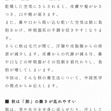
乾燥した空気にさらされると、皮膚や髪がかさ
つき、口や喉が渇きます。
また、鼻や口から吸い込む乾いた空気は肺に負
担をかけ、呼吸器系の不調を招きやすくなりま
す。
さらに秋は毛穴が閉じ、汗腺や皮脂腺からの排
泄が減少します。皮膚からの代謝が減る分、鼻
や口などの呼吸器がその役割を肩代わりし、負
担が増してしまいます。
今回は、そんな秋の養生法について、中国医学
の視点からお伝えします。
■
秋は「肺」の働きが乱れやすい
肺は、気や水分を全身に巡らせたり、汗として