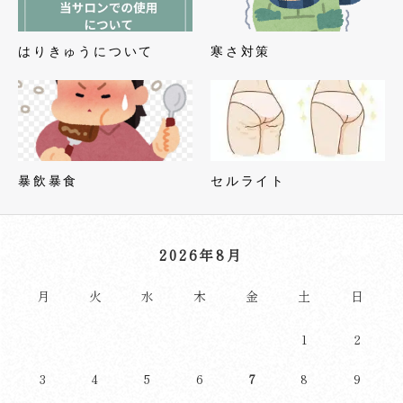
はりきゅうについて
寒さ対策
暴飲暴食
セルライト
2026年8月
月
火
水
木
金
土
日
1
2
3
4
5
6
7
8
9